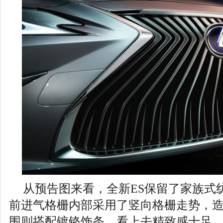
从预告图来看，全新ES保留了家族式
前进气格栅内部采用了竖向格栅走势，
围则搭配镀铬饰条，看上去精致感十足